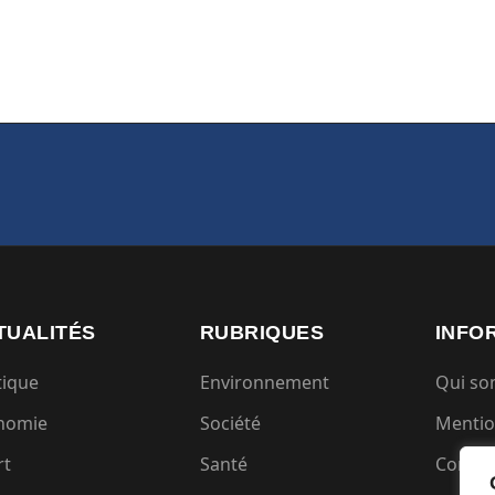
TUALITÉS
RUBRIQUES
INFO
tique
Environnement
Qui s
nomie
Société
Mentio
rt
Santé
Condit