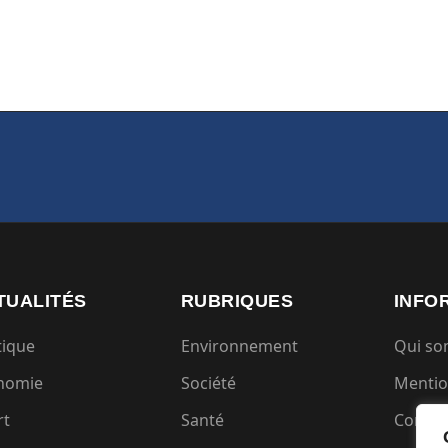
TUALITÉS
RUBRIQUES
INFO
tique
Environnement
Qui s
nomie
Société
Mentio
rt
Santé
Condit