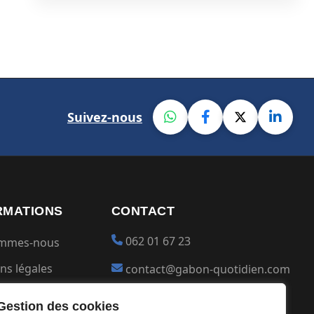
Suivez-nous
RMATIONS
CONTACT
062 01 67 23
ommes-nous
ns légales
contact@gabon-quotidien.com
ions générales
Placer une Pub
Gestion des cookies