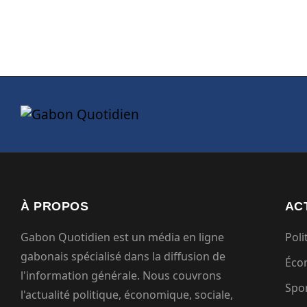
À PROPOS
AC
Gabon Quotidien est un média en ligne
Poli
gabonais spécialisé dans la diffusion de
Éco
l'information générale. Nous couvrons
Spo
l'actualité politique, économique, sociale,