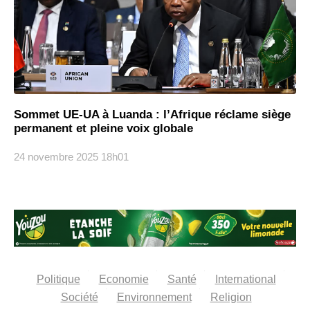
Sommet UE-UA à Luanda : l’Afrique réclame siège
permanent et pleine voix globale
24 novembre 2025
18h01
Politique
Economie
Santé
International
Société
Environnement
Religion