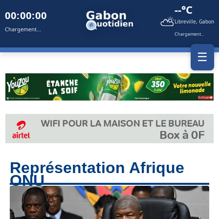
--°C
00:00:00
⛅
Libreville, Gabon
Chargement...
Chargement...
☰
Représentation Afrique
ONU