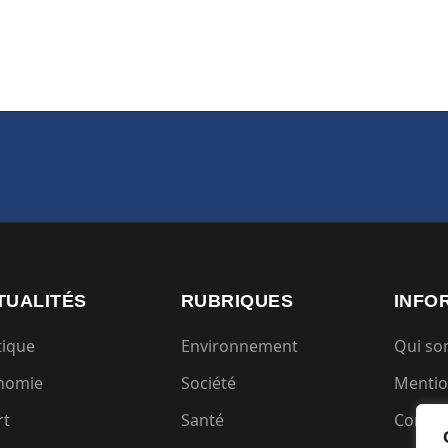
TUALITÉS
RUBRIQUES
INFO
tique
Environnement
Qui s
nomie
Société
Mentio
rt
Santé
Condit