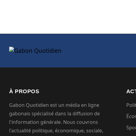
À PROPOS
AC
Gabon Quotidien est un média en ligne
Poli
gabonais spécialisé dans la diffusion de
Éco
l'information générale. Nous couvrons
Spo
l'actualité politique, économique, sociale,