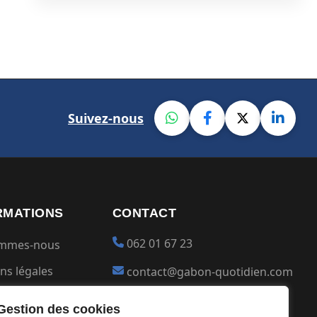
Suivez-nous
RMATIONS
CONTACT
062 01 67 23
ommes-nous
ns légales
contact@gabon-quotidien.com
ions générales
Placer une Pub
Gestion des cookies