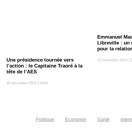
Emmanuel Mac
Libreville : u
pour la relati
Une présidence tournée vers
22 novembre 2025
2
l’action : le Capitaine Traoré à la
tête de l’AES
26 décembre 2025
13h03
Politique
Economie
Santé
Inter