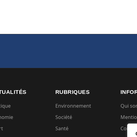
TUALITÉS
RUBRIQUES
INFO
tique
Environnement
Qui s
nomie
Société
Mentio
rt
Santé
Condit