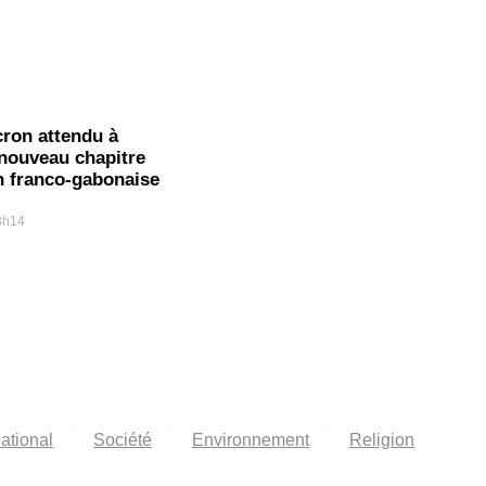
ron attendu à
n nouveau chapitre
on franco-gabonaise
3h14
national
Société
Environnement
Religion