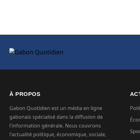
À PROPOS
AC
Gabon Quotidien est un média en ligne
Poli
gabonais spécialisé dans la diffusion de
Éco
l'information générale. Nous couvrons
Spo
l'actualité politique, économique, sociale,