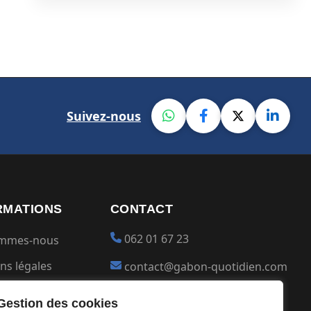
Suivez-nous
RMATIONS
CONTACT
062 01 67 23
ommes-nous
ns légales
contact@gabon-quotidien.com
ions générales
Placer une Pub
Gestion des cookies