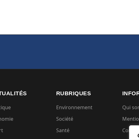
TUALITÉS
RUBRIQUES
INFO
tique
Environnement
Qui s
nomie
Société
Mentio
rt
Santé
Condit