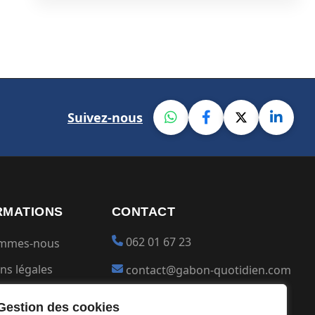
Suivez-nous
RMATIONS
CONTACT
062 01 67 23
ommes-nous
ns légales
contact@gabon-quotidien.com
ions générales
Placer une Pub
Gestion des cookies