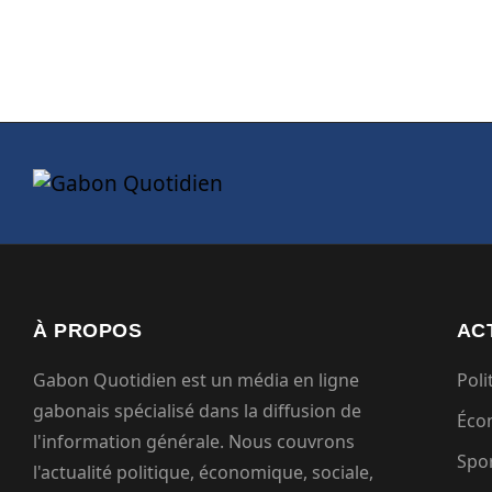
À PROPOS
AC
Gabon Quotidien est un média en ligne
Poli
gabonais spécialisé dans la diffusion de
Éco
l'information générale. Nous couvrons
Spo
l'actualité politique, économique, sociale,