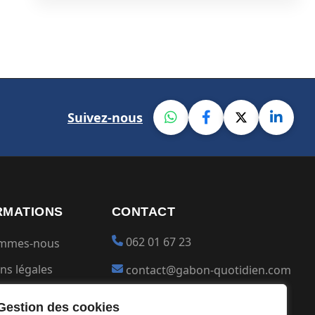
Suivez-nous
RMATIONS
CONTACT
062 01 67 23
ommes-nous
ns légales
contact@gabon-quotidien.com
ions générales
Placer une Pub
Gestion des cookies