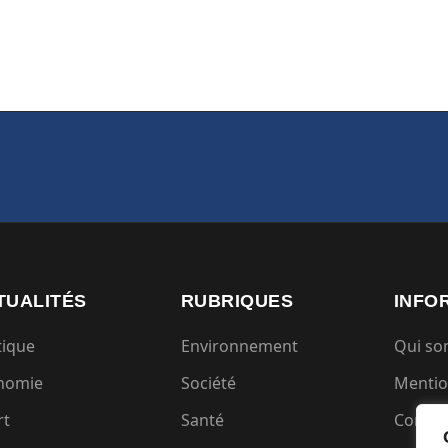
TUALITÉS
RUBRIQUES
INFO
tique
Environnement
Qui s
nomie
Société
Mentio
rt
Santé
Condit