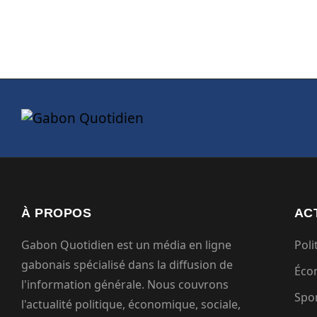
À PROPOS
AC
Gabon Quotidien est un média en ligne
Poli
gabonais spécialisé dans la diffusion de
Éco
l'information générale. Nous couvrons
Spo
l'actualité politique, économique, sociale,