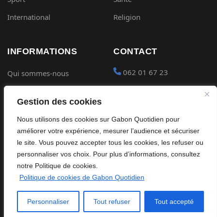
International
Religion
INFORMATIONS
CONTACT
062 01 67 23
Qui sommes-nous
Mentions légales
contact@gabon-
Gestion des cookies
quotidien.com
Conditions générales
Nous utilisons des cookies sur Gabon Quotidien pour
Placer une Pub
Confidentialité
améliorer votre expérience, mesurer l’audience et sécuriser
Devenir partenaire
le site. Vous pouvez accepter tous les cookies, les refuser ou
Cookies
personnaliser vos choix. Pour plus d’informations, consultez
notre Politique de cookies.
Politique de cookies de Gabon Quotidien
©
2026
Gabon Quotidien. Tous droits réservés.
Personnaliser
Tout refuser
Tout accepté
Site édité par Global Streaming Africa