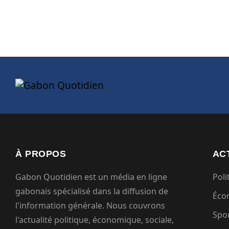
À PROPOS
AC
Gabon Quotidien est un média en ligne
Poli
gabonais spécialisé dans la diffusion de
Éco
l'information générale. Nous couvrons
Spo
l'actualité politique, économique, sociale,