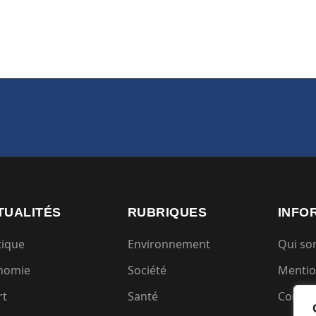
TUALITÉS
RUBRIQUES
INFO
tique
Environnement
Qui s
nomie
Société
Mentio
rt
Santé
Condit