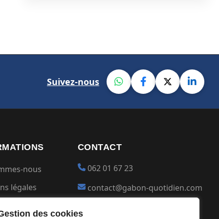
Suivez-nous
RMATIONS
CONTACT
062 01 67 23
ommes-nous
ns légales
contact@gabon-quotidien.com
ions générales
Placer une Pub
Gestion des cookies