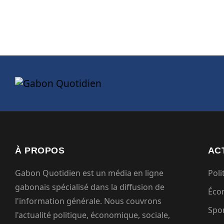
À PROPOS
AC
Gabon Quotidien est un média en ligne
Poli
gabonais spécialisé dans la diffusion de
Éco
l'information générale. Nous couvrons
Spo
l'actualité politique, économique, sociale,