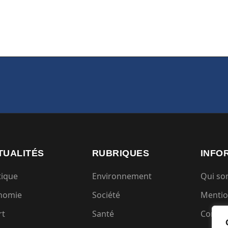
TUALITÉS
RUBRIQUES
INFO
tique
Environnement
Qui s
nomie
Société
Mentio
rt
Santé
Condit