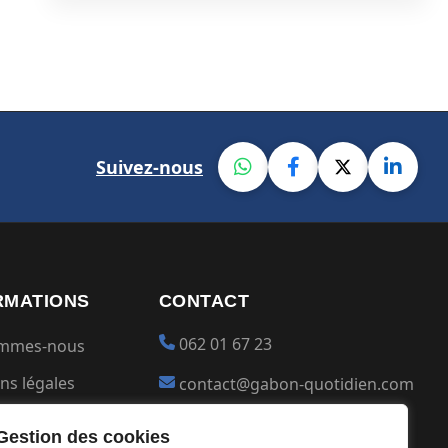
Suivez-nous
RMATIONS
CONTACT
062 01 67 23
ommes-nous
ns légales
contact@gabon-quotidien.com
ions générales
Placer une Pub
Gestion des cookies