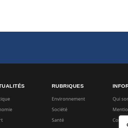
TUALITÉS
RUBRIQUES
INFO
tique
Environnement
Qui s
nomie
Société
Mentio
rt
Santé
Condit