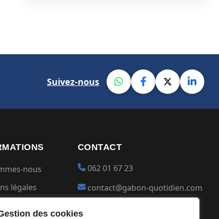
Suivez-nous
RMATIONS
CONTACT
062 01 67 23
ommes-nous
ns légales
contact@gabon-quotidien.com
ions générales
Placer une Pub
Gestion des cookies