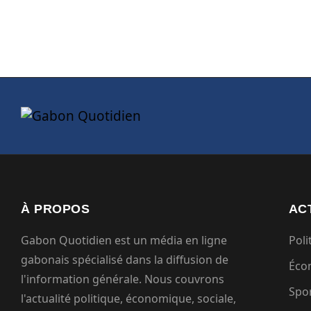
À PROPOS
AC
Gabon Quotidien est un média en ligne
Poli
gabonais spécialisé dans la diffusion de
Éco
l'information générale. Nous couvrons
Spo
l'actualité politique, économique, sociale,