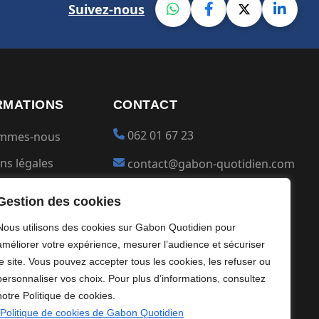
Suivez-nous
RMATIONS
CONTACT
062 01 67 23
ommes-nous
ns légales
contact@gabon-quotidien.com
ions générales
Placer une Pub
Gestion des cookies
ntialité
Devenir partenaire
Nous utilisons des cookies sur Gabon Quotidien pour
s
améliorer votre expérience, mesurer l’audience et sécuriser
le site. Vous pouvez accepter tous les cookies, les refuser ou
personnaliser vos choix. Pour plus d’informations, consultez
notre Politique de cookies.
Politique de cookies de Gabon Quotidien