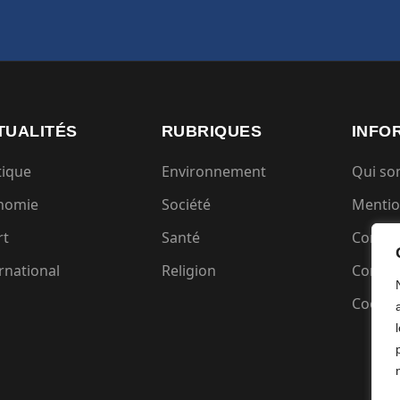
TUALITÉS
RUBRIQUES
INFO
tique
Environnement
Qui s
nomie
Société
Mentio
rt
Santé
Condit
rnational
Religion
Confide
Cookie