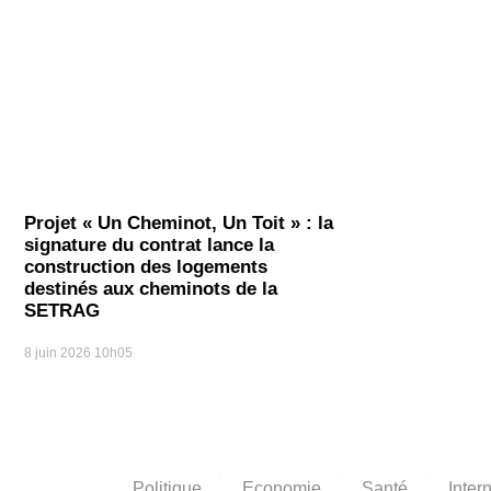
Projet « Un Cheminot, Un Toit » : la
signature du contrat lance la
construction des logements
destinés aux cheminots de la
SETRAG
8 juin 2026
10h05
Politique
Economie
Santé
Inter