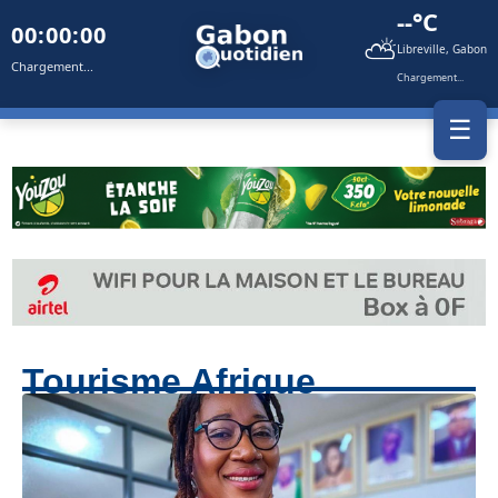
--°C
00:00:00
⛅
Libreville, Gabon
Chargement...
Chargement...
☰
Tourisme Afrique