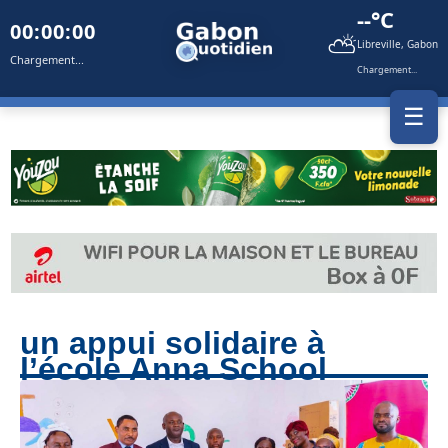
--°C
00:00:00
⛅
Libreville, Gabon
Chargement...
Chargement...
☰
un appui solidaire à
l’école Anna School