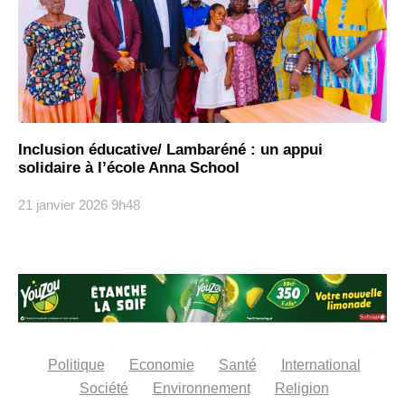
Inclusion éducative/ Lambaréné : un appui
solidaire à l’école Anna School
21 janvier 2026
9h48
Politique
Economie
Santé
International
Société
Environnement
Religion