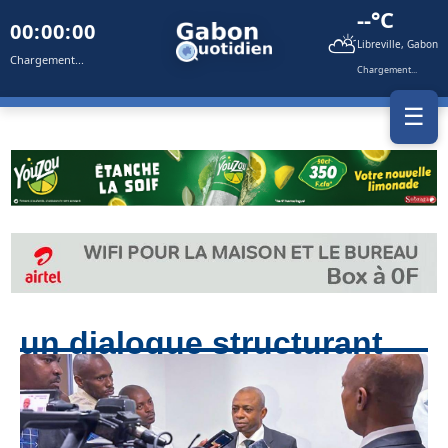
--°C
00:00:00
⛅
Libreville, Gabon
Chargement...
Chargement...
☰
un dialogue structurant