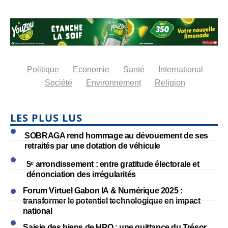
Politique
Economie
Santé
International
Société
Environnement
Religion
LES PLUS LUS
SOBRAGA rend hommage au dévouement de ses
retraités par une dotation de véhicule
5ᵉ arrondissement : entre gratitude électorale et
dénonciation des irrégularités
Forum Virtuel Gabon IA & Numérique 2025 :
transformer le potentiel technologique en impact
national
Saisie des biens de HPO : une quittance du Trésor