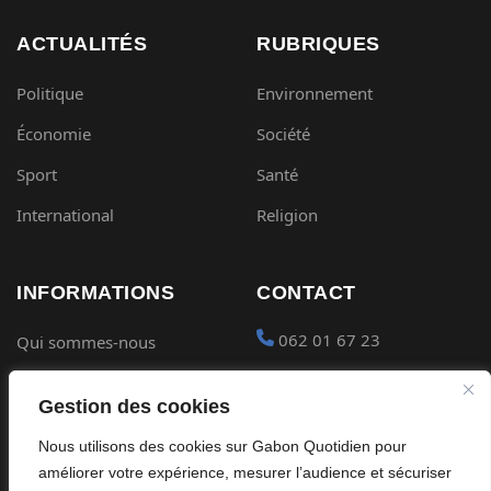
ACTUALITÉS
RUBRIQUES
Politique
Environnement
Économie
Société
Sport
Santé
International
Religion
INFORMATIONS
CONTACT
062 01 67 23
Qui sommes-nous
Mentions légales
contact@gabon-
Gestion des cookies
quotidien.com
Conditions générales
Nous utilisons des cookies sur Gabon Quotidien pour
Placer une Pub
Confidentialité
améliorer votre expérience, mesurer l’audience et sécuriser