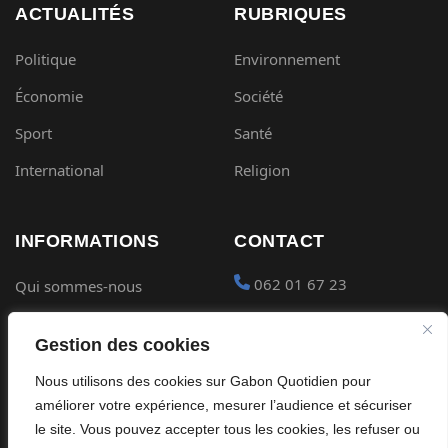
ACTUALITÉS
RUBRIQUES
Politique
Environnement
Économie
Société
Sport
Santé
International
Religion
INFORMATIONS
CONTACT
062 01 67 23
Qui sommes-nous
Mentions légales
contact@gabon-
Gestion des cookies
quotidien.com
Conditions générales
Nous utilisons des cookies sur Gabon Quotidien pour
Placer une Pub
Confidentialité
améliorer votre expérience, mesurer l’audience et sécuriser
Devenir partenaire
le site. Vous pouvez accepter tous les cookies, les refuser ou
Cookies