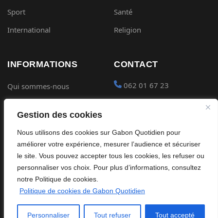
Sport
Santé
International
Religion
INFORMATIONS
CONTACT
062 01 67 23
Qui sommes-nous
Mentions légales
contact@gabon-
Gestion des cookies
quotidien.com
Conditions générales
Nous utilisons des cookies sur Gabon Quotidien pour
Placer une Pub
Confidentialité
améliorer votre expérience, mesurer l’audience et sécuriser
Devenir partenaire
le site. Vous pouvez accepter tous les cookies, les refuser ou
Cookies
personnaliser vos choix. Pour plus d’informations, consultez
notre Politique de cookies.
Politique de cookies de Gabon Quotidien
©
2026
Gabon Quotidien. Tous droits réservés.
Personnaliser
Tout refuser
Tout accepté
Site édité par Global Streaming Africa