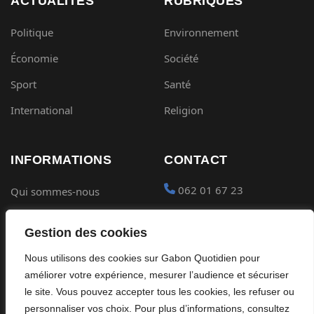
ACTUALITÉS
RUBRIQUES
Politique
Environnement
Économie
Société
Sport
Santé
International
Religion
INFORMATIONS
CONTACT
062 01 67 23
Qui sommes-nous
Mentions légales
contact@gabon-
Gestion des cookies
quotidien.com
Conditions générales
Nous utilisons des cookies sur Gabon Quotidien pour
Placer une Pub
Confidentialité
améliorer votre expérience, mesurer l’audience et sécuriser
Devenir partenaire
le site. Vous pouvez accepter tous les cookies, les refuser ou
Cookies
personnaliser vos choix. Pour plus d’informations, consultez