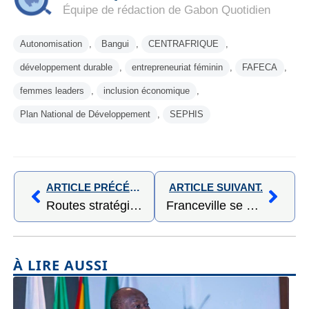
Équipe de rédaction de Gabon Quotidien
Autonomisation
,
Bangui
,
CENTRAFRIQUE
,
développement durable
,
entrepreneuriat féminin
,
FAFECA
,
femmes leaders
,
inclusion économique
,
Plan National de Développement
,
SEPHIS
ARTICLE PRÉCÉDENT,
ARTICLE SUIVANT.
Routes stratégiques : quand le Burkina Faso mise sur la connectivité pour stimuler le développement régional
Franceville se dote d’un nouveau siège pour la DGDI : un pas vers la modernisation des services publics
À LIRE AUSSI