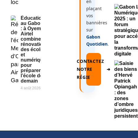
en
plaçant
vos
Éducation
bannières
au Gabon
: à Oyem,
sur
Airtel
Gabon
combine
Quotidien
.
rénovation
des écoles
et
numérique
CONTACTEZ
pour
NOTRE
➜
préparer
l’école de
RÉGIE
demain
4 août 2026