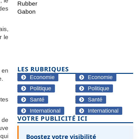
, le
des
is,
r le
LES RUBRIQUES
 en
Economie
Economie
e.
Politique
Politique
utes
Santé
Santé
International
International
VOTRE PUBLICITÉ ICI
e de
euve
Boostez votre visibilité
qui