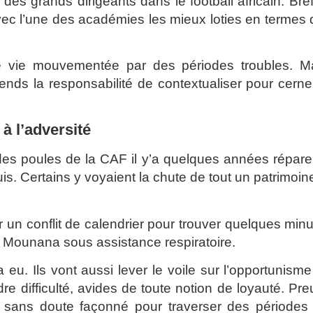
des grands dirigeants dans le football africain. Bref
ec l’une des académies les mieux loties en termes 
ne vie mouvementée par des périodes troubles. Ma
ends la responsabilité de contextualiser pour cerne
 à l’adversité
es poules de la CAF il y’a quelques années répare
uis. Certains y voyaient la chute de tout un patrimoin
r un conflit de calendrier pour trouver quelques min
F Mounana sous assistance respiratoire.
 eu. Ils vont aussi lever le voile sur l’opportunism
dre difficulté, avides de toute notion de loyauté. Pr
t sans doute façonné pour traverser des périodes 