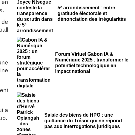
s en
5ᵉ arrondissement : entre
x.
gratitude électorale et
dénonciation des irrégularités
a de
ball
Forum Virtuel Gabon IA &
Numérique 2025 : transformer le
eune
potentiel technologique en
eine
impact national
ient
ui a
Saisie des biens de HPO : une
ub.
quittance du Trésor qui ne répond
pas aux interrogations juridiques