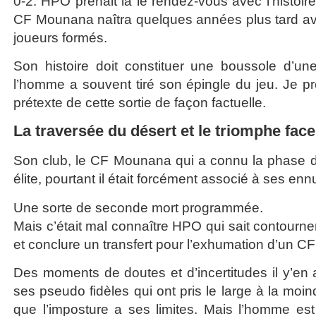
0-2. HPO prenait là le rendez-vous avec l’histoire 
CF Mounana naîtra quelques années plus tard av
joueurs formés.
Son histoire doit constituer une boussole d’u
l’homme a souvent tiré son épingle du jeu. Je pr
prétexte de cette sortie de façon factuelle.
La traversée du désert et le triomphe face
Son club, le CF Mounana qui a connu la phase d
élite, pourtant il était forcément associé à ses enn
Une sorte de seconde mort programmée.
Mais c’était mal connaître HPO qui sait contourne
et conclure un transfert pour l’exhumation d’un C
Des moments de doutes et d’incertitudes il y’en a
ses pseudo fidèles qui ont pris le large à la moin
que l’imposture a ses limites. Mais l’homme es