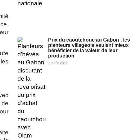
mité
nce.
leur
Prix du caoutchouc au Gabon : les
planteurs villageois veulent mieux
bénéficier de la valeur de leur
ute
production
les
3 août 2026
avec
 de
pour
aite