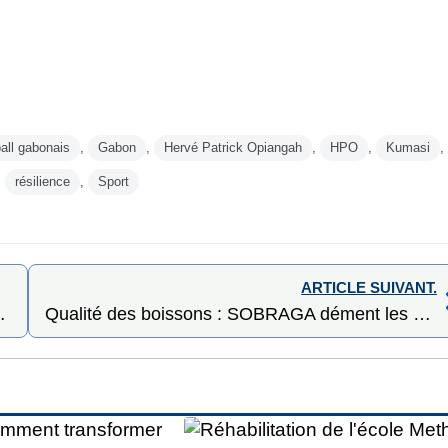
ball gabonais
,
Gabon
,
Hervé Patrick Opiangah
,
HPO
,
Kumasi
,
,
résilience
,
Sport
ARTICLE SUIVANT.
sa stratégie de transformation économique
Qualité des boissons : SOBRAGA dément les accusations et invoque des exportations hors circuit officiel