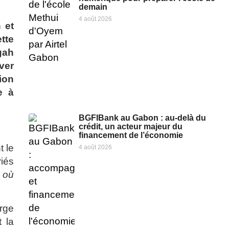
demain
4 août 2026
 et
tte
gah
ver
ion
e à
BGFIBank au Gabon : au-delà du
crédit, un acteur majeur du
financement de l’économie
t le
4 août 2026
riés
à où
rge
t la