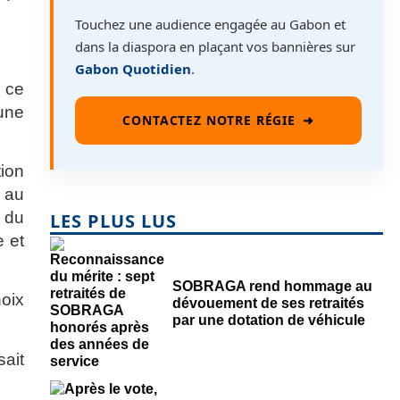
Touchez une audience engagée au Gabon et
dans la diaspora en plaçant vos bannières sur
Gabon Quotidien
.
a ce
’une
CONTACTEZ NOTRE RÉGIE
➜
tion
r au
e du
LES PLUS LUS
e et
SOBRAGA rend hommage au
hoix
dévouement de ses retraités
par une dotation de véhicule
sait