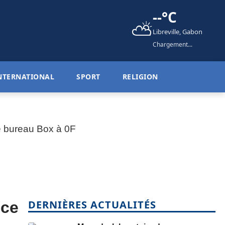
--°C
⛅
Libreville, Gabon
Chargement...
NTERNATIONAL
SPORT
RELIGION
DERNIÈRES ACTUALITÉS
nce