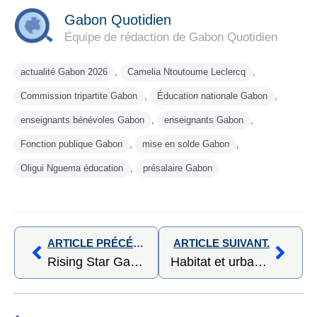
Gabon Quotidien
Équipe de rédaction de Gabon Quotidien
actualité Gabon 2026
,
Camelia Ntoutoume Leclercq
,
Commission tripartite Gabon
,
Éducation nationale Gabon
,
enseignants bénévoles Gabon
,
enseignants Gabon
,
Fonction publique Gabon
,
mise en solde Gabon
,
Oligui Nguema éducation
,
présalaire Gabon
ARTICLE PRÉCÉDENT,
ARTICLE SUIVANT.
Rising Star Gabon 2026 : une alliance stratégique pour révéler les femmes qui transforment le pays
Habitat et urbanisme : l’État renforce le dialogue avec les acteurs nationaux de la construction