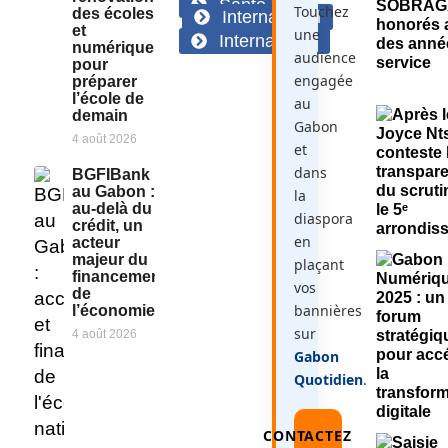
Santé
Touchez
des écoles
International
et
une
International
numérique
audience
pour
engagée
préparer
l’école de
au
demain
Gabon
4 août 2026
et
dans
BGFIBank
au Gabon :
la
au-delà du
diaspora
crédit, un
en
acteur
majeur du
plaçant
financement
vos
de
bannières
l’économie
sur
4 août 2026
Gabon
Quotidien
.
CONTACTEZ