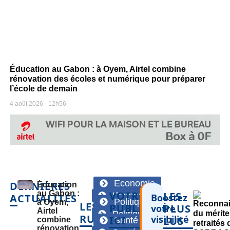
Éducation au Gabon : à Oyem, Airtel combine
rénovation des écoles et numérique pour préparer
l’école de demain
4 août 2026
12h56
Economie
DERNIÈRES
Éducation
au Gabon :
VOTRE
LES
Economie
ACTUALITÉS
Boostez
Politique
à Oyem,
LES
PUBLICITÉ
PLUS
votre
Airtel
Politique
RUBRIQUES
visibilité
ICI
LUS
combine
Santé
rénovation