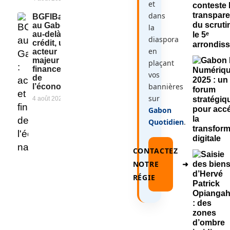
et
dans
BGFIBank
au Gabon :
la
au-delà du
diaspora
crédit, un
en
acteur
majeur du
plaçant
financement
vos
de
bannières
l’économie
sur
4 août 2026
Gabon
Quotidien
.
CONTACTEZ
NOTRE
➜
RÉGIE