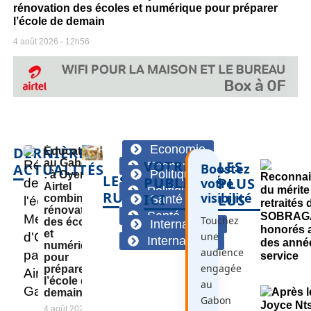
rénovation des écoles et numérique pour préparer
l’école de demain
4 août 2026
12h56
Economie
DERNIÈRES
Éducation
au Gabon
VOTRE
LES
Economie
ACTUALITÉS
Boostez
Politique
: à Oyem,
LES
PUBLICITÉ
PLUS
votre
Airtel
Politique
RUBRIQUES
visibilité
ICI
LUS
combine
Santé
rénovation
Santé
Touchez
des écoles
International
et
une
International
numérique
audience
pour
engagée
préparer
l’école de
au
demain
Gabon
4 août 2026