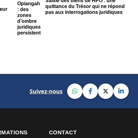
Saisie des biens de HPO : une
quittance du Trésor qui ne répond
œur
pas aux interrogations juridiques
Suivez-nous
RMATIONS
CONTACT