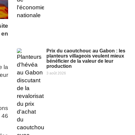
ite
 en
Prix du caoutchouc au Gabon : les
planteurs villageois veulent mieux
bénéficier de la valeur de leur
production
e la
3 août 2026
teur
ons
e 46