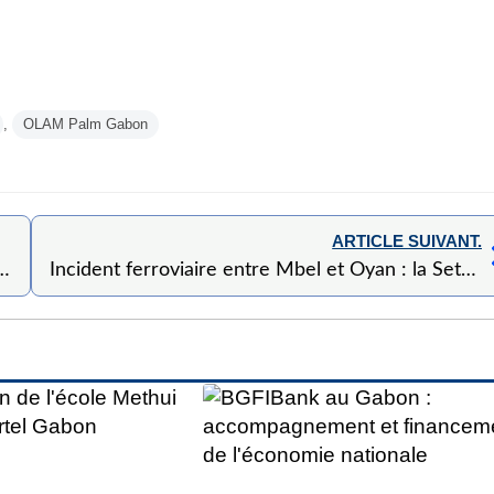
,
OLAM Palm Gabon
ARTICLE SUIVANT.
romotion 2025 place l’éducation au cœur du développement durable
Incident ferroviaire entre Mbel et Oyan : la Setrag rassure et réaffirme son engagement pour la sécurité