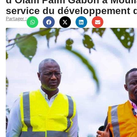
d’Olam Palm Gabon à Mouila 
service du développement 
Partager :