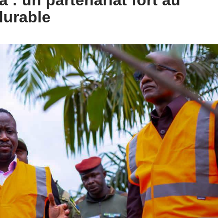
: un partenariat fort au
durable