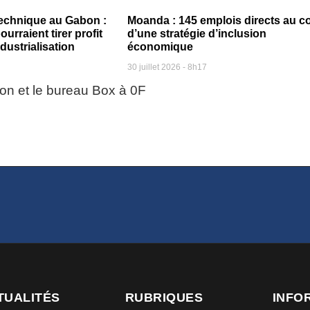
echnique au Gabon :
Moanda : 145 emplois directs au c
ourraient tirer profit
d’une stratégie d’inclusion
ndustrialisation
économique
30 juillet 2026
8h17
TUALITÉS
RUBRIQUES
INFO