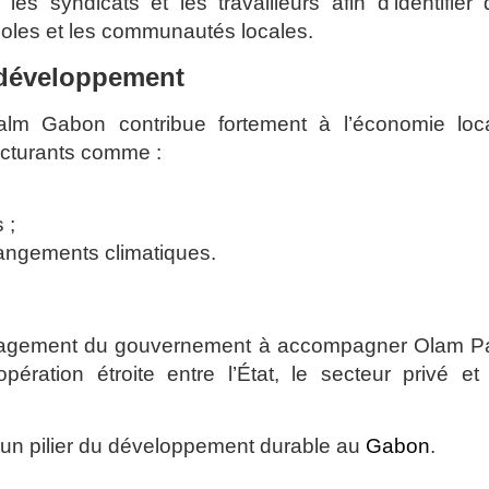
s syndicats et les travailleurs afin d’identifier
icoles et les communautés locales.
 développement
lm Gabon contribue fortement à l’économie loca
ucturants comme :
 ;
changements climatiques.
 l’engagement du gouvernement à accompagner Olam P
ération étroite entre l’État, le secteur privé et
 un pilier du développement durable au
Gabon
.