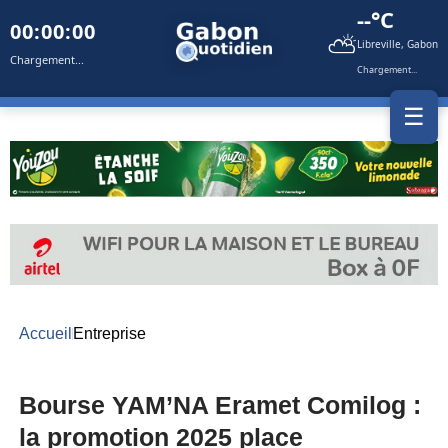
--°C
00:00:00
⛅
Libreville, Gabon
Chargement...
Chargement...
☰
Accueil
Entreprise
Bourse YAM’NA Eramet Comilog :
la promotion 2025 place