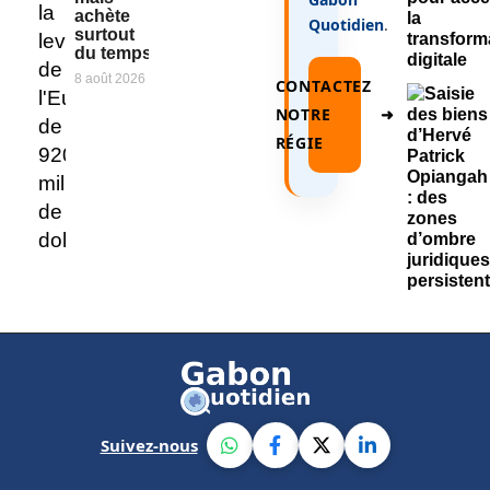
achète
Quotidien
.
surtout
du temps
8 août 2026
CONTACTEZ
NOTRE
➜
RÉGIE
Suivez-nous