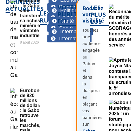
DERNIÈRES
Manganèse
: le Gabon
VOTRE
LES
Economie
ACTUALITÉS
Boostez
Politique
veut
LES
PUBLICITÉ
PLUS
votre
transformer
Politique
RUBRIQUES
visibilité
ICI
LUS
sa richesse
Santé
minière en
Santé
Touchez
véritable
International
industrie
une
International
8 août 2026
audience
engagée
au
Gabon
et
dans
la
diaspora
Eurobond
de 920
en
millions
plaçant
de dollars
vos
: le Gabon
retrouve
bannières
les
sur
marchés,
mais
Gabon