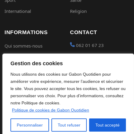
International
Religion
INFORMATIONS
CONTACT
062 01 67 23
Qui sommes-nous
Mentions légales
contact@gabon-
Gestion des cookies
quotidien.com
Conditions générales
Nous utilisons des cookies sur Gabon Quotidien pour
Placer une Pub
Confidentialité
améliorer votre expérience, mesurer l’audience et sécuriser
Devenir partenaire
le site. Vous pouvez accepter tous les cookies, les refuser ou
Cookies
personnaliser vos choix. Pour plus d’informations, consultez
notre Politique de cookies.
Politique de cookies de Gabon Quotidien
©
2026
Gabon Quotidien. Tous droits réservés.
Personnaliser
Tout refuser
Tout accepté
Site édité par Global Streaming Africa