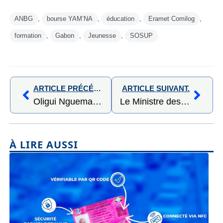
ANBG
,
bourse YAM’NA
,
éducation
,
Eramet Comilog
,
formation
,
Gabon
,
Jeunesse
,
SOSUP
ARTICLE PRÉCÉDENT,
ARTICLE SUIVANT.
Oligui Nguema décoré du Grand Collier de l’Ordre de Malte : un honneur au service de la paix et de la fraternité
Le Ministre des Eaux et Forêts en visite sur les sites d’Olam Palm Gabon à Mouila : un partenariat fort au service du développement durable
À LIRE AUSSI