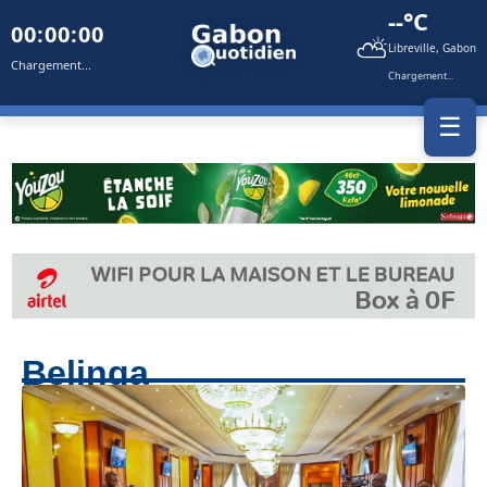
--°C
00:00:00
⛅
Libreville, Gabon
Chargement...
Chargement...
☰
Belinga