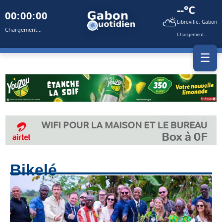
--°C
00:00:00
⛅
Libreville, Gabon
Chargement...
Chargement...
☰
Bikelé