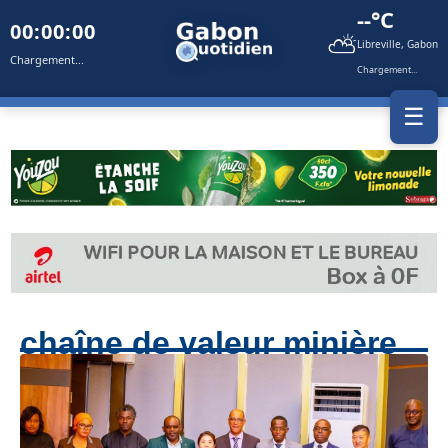
--°C
00:00:00
⛅
Libreville, Gabon
Chargement...
Chargement...
☰
chaîne de valeur minière