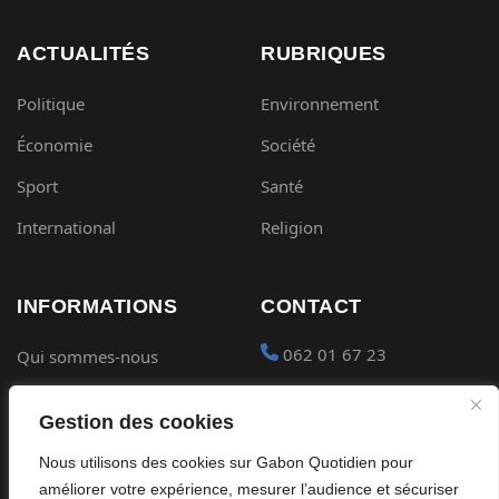
ACTUALITÉS
RUBRIQUES
Politique
Environnement
Économie
Société
Sport
Santé
International
Religion
INFORMATIONS
CONTACT
062 01 67 23
Qui sommes-nous
Mentions légales
contact@gabon-
Gestion des cookies
quotidien.com
Conditions générales
Nous utilisons des cookies sur Gabon Quotidien pour
Placer une Pub
Confidentialité
améliorer votre expérience, mesurer l’audience et sécuriser