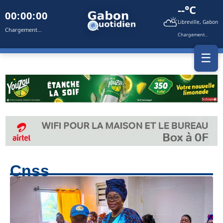
--°C
00:00:00
⛅
Libreville, Gabon
Chargement...
Chargement...
☰
Cnss