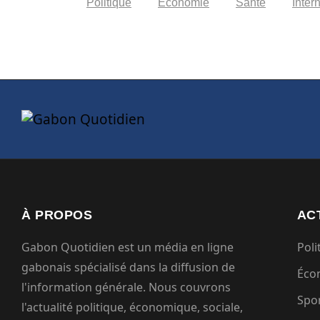
Politique
Economie
Santé
Inter
À PROPOS
AC
Gabon Quotidien est un média en ligne
Poli
gabonais spécialisé dans la diffusion de
Éco
l'information générale. Nous couvrons
Spo
l'actualité politique, économique, sociale,