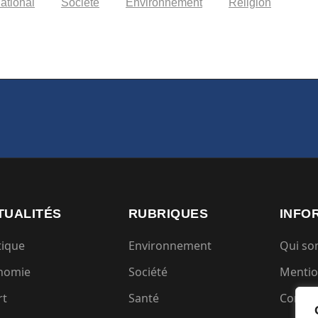
national
Société
Environnement
Religion
TUALITÉS
RUBRIQUES
INFO
tique
Environnement
Qui s
nomie
Société
Mentio
rt
Santé
Condit