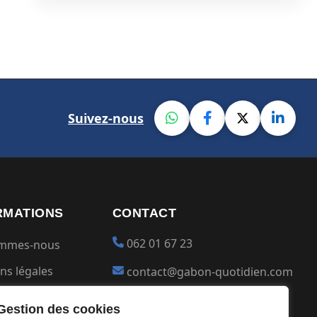
Suivez-nous
RMATIONS
CONTACT
062 01 67 23
ommes-nous
ns légales
contact@gabon-quotidien.com
ions générales
Placer une Pub
Gestion des cookies