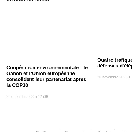
Quatre trafiqu
défenses d’él
Coopération environnementale : le
Gabon et l’Union européenne
20 novembre 2025
1
consolident leur partenariat après
la COP30
26 décembre 2025
12h09