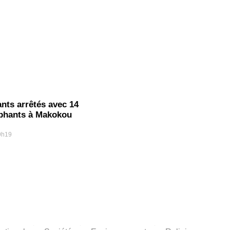
ants arrêtés avec 14
éphants à Makokou
9h19