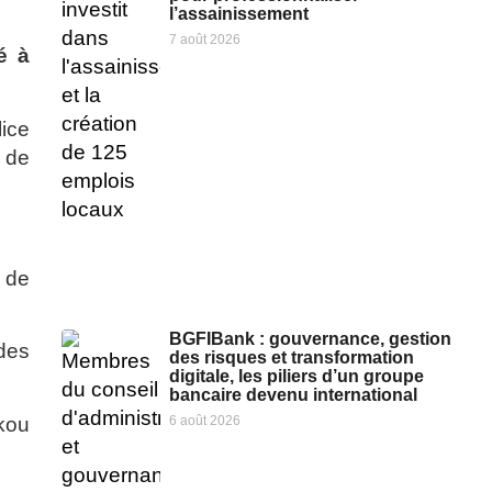
l’assainissement
7 août 2026
é à
lice
n de
t de
BGFIBank : gouvernance, gestion
 des
des risques et transformation
digitale, les piliers d’un groupe
bancaire devenu international
okou
6 août 2026