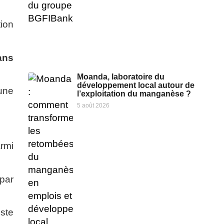
ion
ans
Moanda, laboratoire du
développement local autour de
une
l’exploitation du manganèse ?
5 août 2026
armi
 par
este