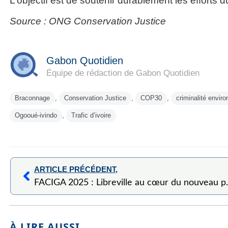
L’objectif est de soutenir durablement les efforts
Source : ONG Conservation Justice
Gabon Quotidien
Équipe de rédaction de Gabon Quotidien
Braconnage
,
Conservation Justice
,
COP30
,
criminalité envir
Ogooué-ivindo
,
Trafic d’ivoire
ARTICLE PRÉCÉDENT,
FACIGA 2025 : Libreville
À LIRE AUSSI