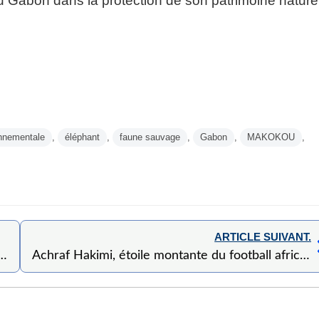
 du Gabon dans la protection de son patrimoine naturel
onnementale
,
éléphant
,
faune sauvage
,
Gabon
,
MAKOKOU
,
ARTICLE SUIVANT.
 au cœur du nouveau partenariat économique Gabon-Côte d’Ivoire
Achraf Hakimi, étoile montante du football africain, sacré meilleur joueur de l’année 2025