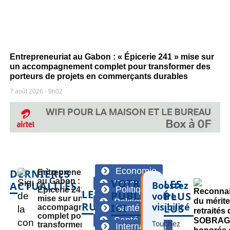
Entrepreneuriat au Gabon : « Épicerie 241 » mise sur
un accompagnement complet pour transformer des
porteurs de projets en commerçants durables
7 août 2026
9h02
Economie
DERNIÈRES
Entrepreneuriat
au Gabon : «
VOTRE
LES
Economie
ACTUALITÉS
Boostez
Politique
Épicerie 241 »
LES
PUBLICITÉ
PLUS
votre
mise sur un
Politique
RUBRIQUES
visibilité
ICI
LUS
accompagnement
Santé
complet pour
Santé
Touchez
transformer des
International