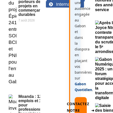
porteurs de
une
International
projets en
audience
commerçants
engagée
durables
au
7 août 2026
Gabon
et
dans
la
diaspora
en
plaçant
vos
bannières
sur
Gabon
Quotidien
.
Moanda : 125
emplois et 10 GIE
CONTACTEZ
pour
professionnaliser
NOTRE
➜