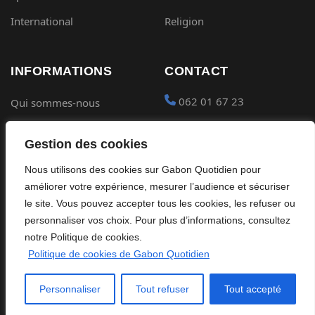
International
Religion
INFORMATIONS
CONTACT
062 01 67 23
Qui sommes-nous
Mentions légales
contact@gabon-
Gestion des cookies
quotidien.com
Conditions générales
Nous utilisons des cookies sur Gabon Quotidien pour
Placer une Pub
Confidentialité
améliorer votre expérience, mesurer l’audience et sécuriser
Devenir partenaire
le site. Vous pouvez accepter tous les cookies, les refuser ou
Cookies
personnaliser vos choix. Pour plus d’informations, consultez
notre Politique de cookies.
Politique de cookies de Gabon Quotidien
©
2026
Gabon Quotidien. Tous droits réservés.
Personnaliser
Tout refuser
Tout accepté
Site édité par Global Streaming Africa