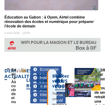
Éducation au Gabon : à Oyem, Airtel combine
rénovation des écoles et numérique pour préparer
l’école de demain
4 août 2026
12h56
Economie
DERNIÈRES
Éducation
SOB
au Gabon
VOTRE
LES
Economie
rend
ACTUALITÉS
Boostez
Politique
: à Oyem,
LES
homm
PUBLICITÉ
PLUS
votre
Airtel
Politique
au
RUBRIQUES
visibilité
ICI
LUS
combine
Santé
dévo
rénovation
Santé
de se
Touchez
des écoles
International
retrai
et
une
International
une
numérique
audience