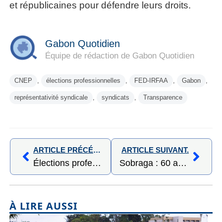
et républicaines pour défendre leurs droits.
Gabon Quotidien
Équipe de rédaction de Gabon Quotidien
CNEP
,
élections professionnelles
,
‎FED-IRFAA
,
Gabon
,
représentativité syndicale
,
syndicats
,
Transparence
ARTICLE PRÉCÉDENT,
ARTICLE SUIVANT.
Élections professionnelles 2026 : la FED-IRFAA conteste les résultats provisoires et saisit la CNEP
Sobraga : 60 ans d’industrie au service du développement du Gabon
À LIRE AUSSI