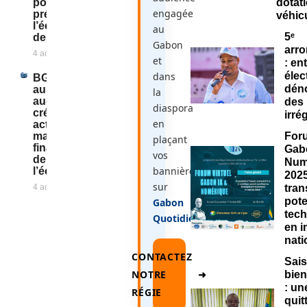
pour
dotat
engagée
préparer
véhic
l’école de
au
5ᵉ
demain
Gabon
arr
4 août 2026
et
: en
dans
élec
BGFIBank
dén
au Gabon :
la
au-delà du
des
diaspora
crédit, un
irré
en
acteur
majeur du
Foru
plaçant
financement
Gab
vos
de
Num
bannières
l’économie
2025
sur
4 août 2026
tran
pote
Gabon
tec
Quotidien
.
en 
nati
CONTACTEZ
Sais
NOTRE
➜
bie
: un
RÉGIE
quit