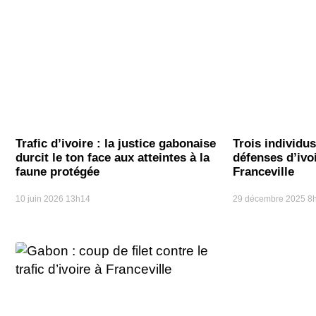
Trafic d’ivoire : la justice gabonaise
Trois individus
durcit le ton face aux atteintes à la
défenses d’ivo
faune protégée
Franceville
10 juin 2026
13h14
29 décembre 2025
8