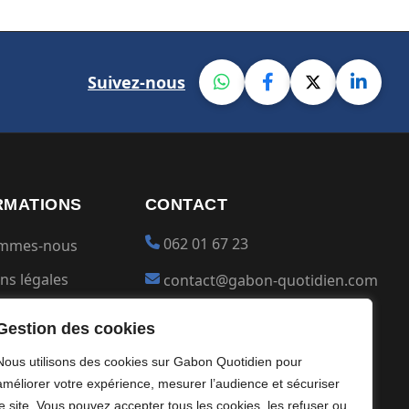
Suivez-nous
RMATIONS
CONTACT
062 01 67 23
ommes-nous
ns légales
contact@gabon-quotidien.com
ions générales
Placer une Pub
Gestion des cookies
ntialité
Devenir partenaire
Nous utilisons des cookies sur Gabon Quotidien pour
s
améliorer votre expérience, mesurer l’audience et sécuriser
le site. Vous pouvez accepter tous les cookies, les refuser ou