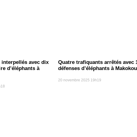
 interpellés avec dix
Quatre trafiquants arrêtés avec 
ire d’éléphants à
défenses d’éléphants à Makokou
20 novembre 2025
19h19
h18