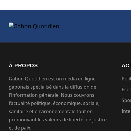
À PROPOS
AC
Gabon Quotidien est un média en ligne
Poli
gabonais spécialisé dans la diffusion de
Éco
l'information générale. Nous couvrons
Spo
l'actualité politique, économique, sociale,
Inte
sanitaire et environnementale tout en
promouvant les valeurs de liberté, de justice
et de paix.