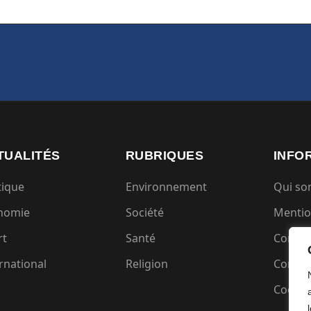
TUALITÉS
RUBRIQUES
INFO
tique
Environnement
Qui s
nomie
Société
Mentio
rt
Santé
Condit
rnational
Religion
Confide
Cookie