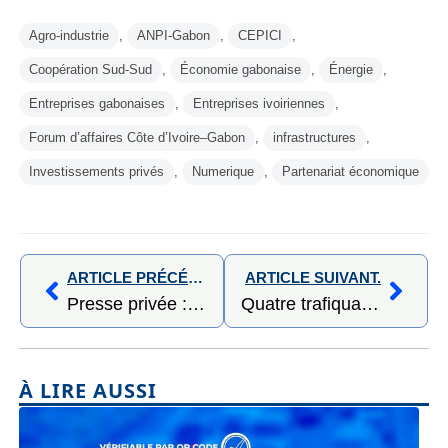
Agro-industrie
,
ANPI-Gabon
,
CEPICI
,
Coopération Sud-Sud
,
Économie gabonaise
,
Énergie
,
Entreprises gabonaises
,
Entreprises ivoiriennes
,
Forum d’affaires Côte d’Ivoire–Gabon
,
infrastructures
,
Investissements privés
,
Numerique
,
Partenariat économique
ARTICLE PRÉCÉDENT,
ARTICLE SUIVANT.
Presse privée : ouverture du dépôt des dossiers pour la subvention 2025
Quatre trafiquants arrêtés avec 14 défenses d’éléphants à Makokou
À LIRE AUSSI