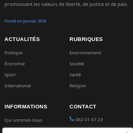
promouvant les valeurs de liberté, de justice et de paix.
Fondé en Janvier 2018
ACTUALITÉS
RUBRIQUES
Politique
Environnement
Économie
Société
Sport
Santé
International
Religion
INFORMATIONS
CONTACT
062 01 67 23
Qui sommes-nous
Mentions légales
contact@gabon-