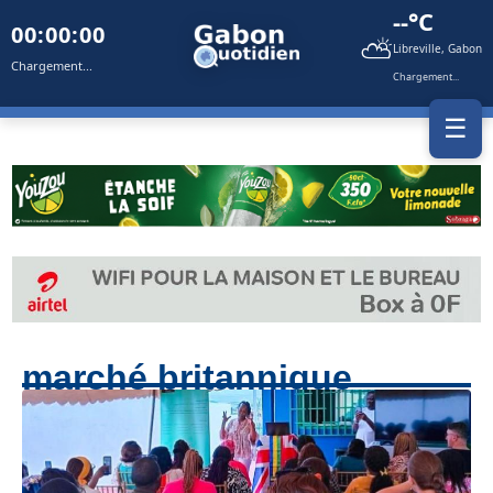
--°C
00:00:00
⛅
Libreville, Gabon
Chargement...
Chargement...
☰
marché britannique