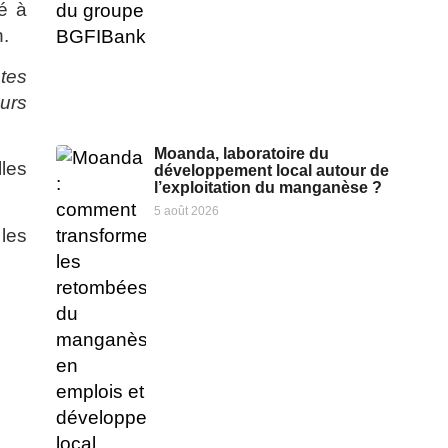
né à
.
ntes
urs
Moanda, laboratoire du
lles
développement local autour de
l’exploitation du manganèse ?
5 août 2026
les