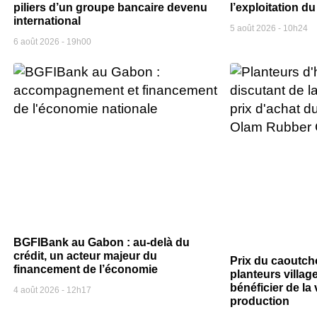
piliers d’un groupe bancaire devenu
l’exploitation 
international
5 août 2026
10h24
6 août 2026
19h00
BGFIBank au Gabon : au-delà du
crédit, un acteur majeur du
Prix du caoutch
financement de l’économie
planteurs villag
bénéficier de la 
4 août 2026
12h17
production