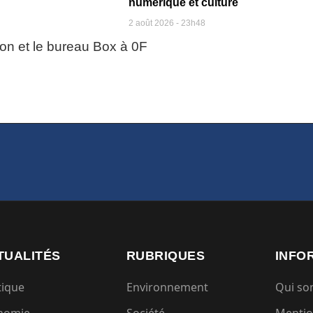
numérique et culture
2 août 2026
23h48
TUALITÉS
RUBRIQUES
INFO
tique
Environnement
Qui s
nomie
Société
Mentio