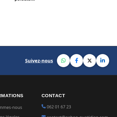
Suivez-nous
RMATIONS
CONTACT
062 01 67 23
ommes-nous
ns légales