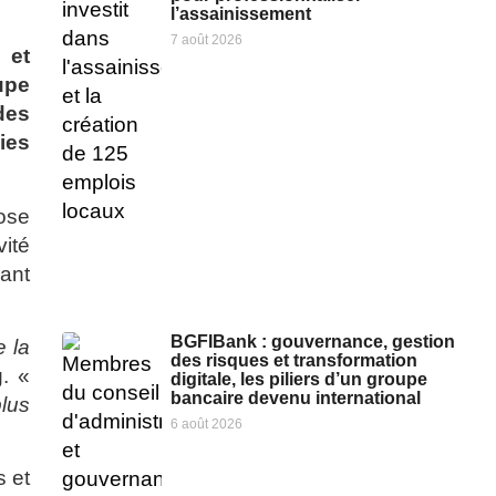
l’assainissement
7 août 2026
 et
upe
des
ies
ose
vité
rant
BGFIBank : gouvernance, gestion
e la
des risques et transformation
. «
digitale, les piliers d’un groupe
bancaire devenu international
plus
6 août 2026
s et