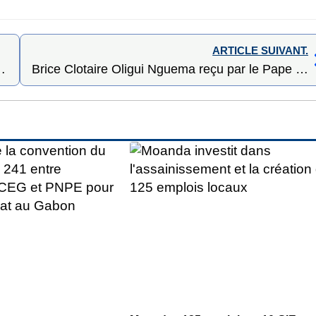
ARTICLE SUIVANT.
pour bâtir un Gabon innovant et prospère
Brice Clotaire Oligui Nguema reçu par le Pape Léon XIV : le Gabon réaffirme sa vocation de paix et de fraternité universelle