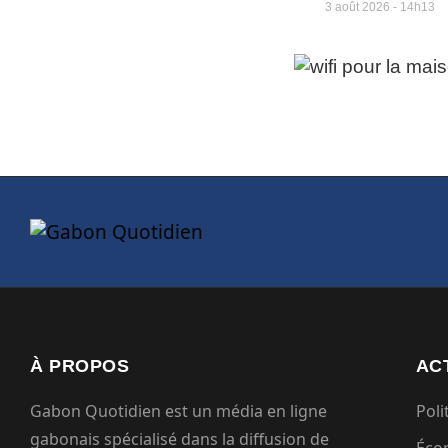
3 août 2026
14h13
À PROPOS
AC
Gabon Quotidien est un média en ligne
Poli
gabonais spécialisé dans la diffusion de
Éco