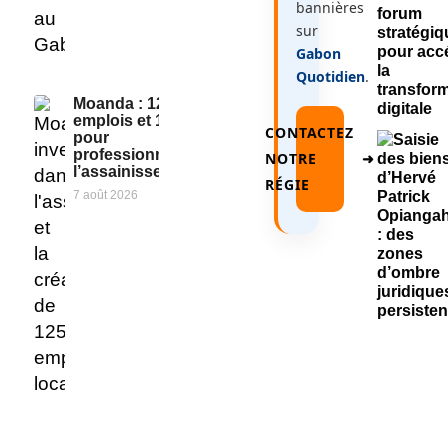
bannières
sur
Gabon
Quotidien
.
Moanda : 125
emplois et 10 GIE
CONTACTEZ
pour
professionnaliser
NOTRE
➜
l’assainissement
RÉGIE
7 août 2026