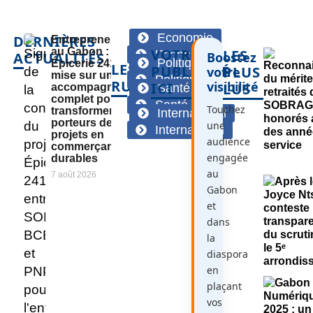
Economie
DERNIÈRES
Entrepreneuriat
au Gabon : «
VOTRE
LES
Economie
ACTUALITÉS
Boostez
Politique
Épicerie 241 »
LES
PUBLICITÉ
PLUS
votre
mise sur un
Politique
RUBRIQUES
visibilité
ICI
LUS
accompagnement
Santé
complet pour
Santé
Touchez
transformer des
International
porteurs de
une
International
projets en
audience
commerçants
engagée
durables
au
7 août 2026
Gabon
et
dans
la
diaspora
en
plaçant
vos