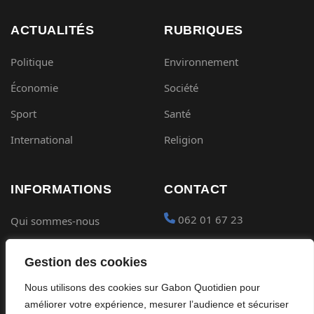
ACTUALITÉS
RUBRIQUES
Politique
Environnement
Économie
Société
Sport
Santé
International
Religion
INFORMATIONS
CONTACT
062 01 67 23
Qui sommes-nous
Mentions légales
contact@gabon-
Gestion des cookies
quotidien.com
Conditions générales
Nous utilisons des cookies sur Gabon Quotidien pour
Placer une Pub
Confidentialité
améliorer votre expérience, mesurer l’audience et sécuriser