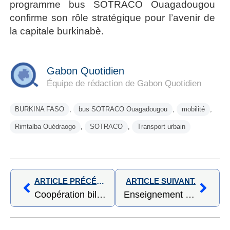
programme bus SOTRACO Ouagadougou
confirme son rôle stratégique pour l’avenir de
la capitale burkinabè.
Gabon Quotidien
Équipe de rédaction de Gabon Quotidien
BURKINA FASO
,
bus SOTRACO Ouagadougou
,
mobilité
,
Rimtalba Ouédraogo
,
SOTRACO
,
Transport urbain
ARTICLE PRÉCÉDENT,
ARTICLE SUIVANT.
Coopération bilatérale : l’Inde et le Burkina Faso célèbrent 77 ans de République et renforcent leur partenariat stratégique
Enseignement supérieur et innovation : le Burkina Faso engage la construction d’une université technologique de nouvelle génération