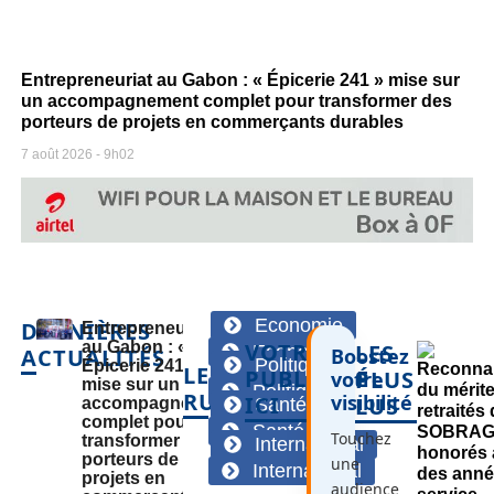
Entrepreneuriat au Gabon : « Épicerie 241 » mise sur
un accompagnement complet pour transformer des
porteurs de projets en commerçants durables
7 août 2026
9h02
Economie
DERNIÈRES
Entrepreneuriat
au Gabon : «
VOTRE
LES
Economie
ACTUALITÉS
Boostez
Politique
Épicerie 241 »
LES
PUBLICITÉ
PLUS
votre
mise sur un
Politique
RUBRIQUES
visibilité
ICI
LUS
accompagnement
Santé
complet pour
Santé
Touchez
transformer des
International
porteurs de
une
International
projets en
audience