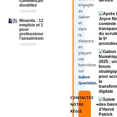
commerçants
engagée
durables
au
7 août 2026
Gabon
Moanda : 125
et
emplois et 10 GIE
dans
pour
professionnaliser
la
l’assainissement
diaspora
7 août 2026
en
plaçant
vos
bannières
sur
Gabon
Quotidien
.
CONTACTEZ
NOTRE
➜
RÉGIE