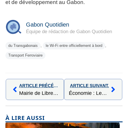
et de développement au Gabon.
Gabon Quotidien
Équipe de rédaction de Gabon Quotidien
du Transgabonais
,
le Wi-Fi entre officiellement à bord
,
Transport Ferroviaire
ARTICLE PRÉCÉDENT,
ARTICLE SUIVANT.
Mairie de Libreville : une inspection de terrain pour relancer les infrastructures sportives et culturelles
Économie : Les orientations du Comité national financier face aux enjeux de 2026
À LIRE AUSSI