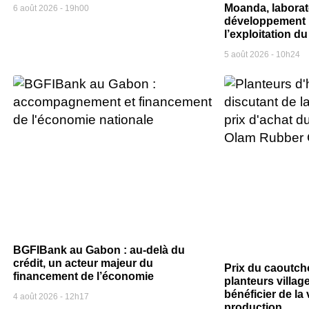
Moanda, laborat
6 août 2026
19h00
développement l
l’exploitation 
5 août 2026
10h24
BGFIBank au Gabon : au-delà du
crédit, un acteur majeur du
Prix du caoutch
financement de l’économie
planteurs villag
bénéficier de la 
4 août 2026
12h17
production