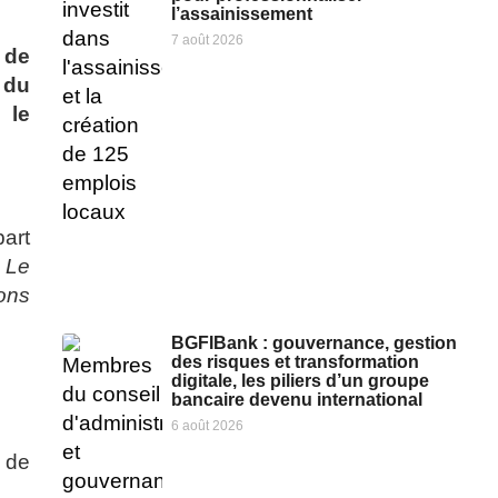
l’assainissement
7 août 2026
 de
 du
 le
part
«
Le
ions
BGFIBank : gouvernance, gestion
des risques et transformation
digitale, les piliers d’un groupe
bancaire devenu international
6 août 2026
s de