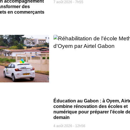
 un accompagnement
7 août 2026
7h55
ansformer des
jets en commerçants
Éducation au Gabon : à Oyem, Airt
combine rénovation des écoles et
numérique pour préparer l’école d
demain
4 août 2026
12h56