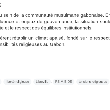
s
es au sein de la communauté musulmane gabonaise. E
influence et enjeux de gouvernance, la situation sou
e et le respect des équilibres institutionnels.
èrent rétablir un climat apaisé, fondé sur le respec
ensibilités religieuses au Gabon.
,
liberté religieuse
,
Libreville
,
RE.M.E.DE
,
tensions religieuses