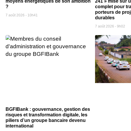
moyens énergétiques de son ambition
241 » mise sur
?
complet pour tr
porteurs de pro
7 août 2026
10h41
durables
7 août 2026
9h02
BGFIBank : gouvernance, gestion des
risques et transformation digitale, les
piliers d’un groupe bancaire devenu
international