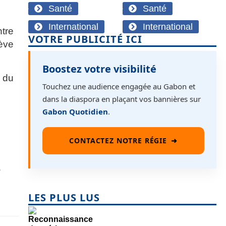
Santé
Santé
International
International
ntre
VOTRE PUBLICITÉ ICI
lève
Boostez votre visibilité
t du
Touchez une audience engagée au Gabon et
dans la diaspora en plaçant vos bannières sur
Gabon Quotidien
.
CONTACTEZ NOTRE RÉGIE
➜
,
LES PLUS LUS