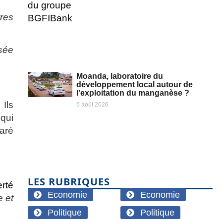
res
ssée
Moanda, laboratoire du
développement local autour de
l’exploitation du manganèse ?
Ils
5 août 2026
 qui
laré
LES RUBRIQUES
erté
Economie
Economie
 et
Politique
Politique