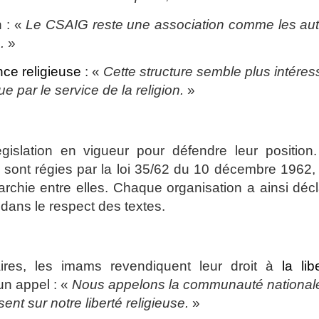
n : «
Le CSAIG reste une association comme les aut
e
.
»
nce religieuse
: «
Cette structure semble plus intére
ue par le service de la religion.
»
slation en vigueur pour défendre leur position. 
s sont régies par la loi 35/62 du 10 décembre 1962,
rarchie entre elles. Chaque organisation a ainsi déc
 dans le respect des textes.
taires, les imams revendiquent leur droit à
la lib
un appel : «
Nous appelons la communauté nationale
nt sur notre liberté religieuse.
»