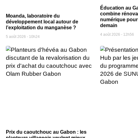
Éducation au Ga
combine rénovat
Moanda, laboratoire du
numérique pour 
développement local autour de
demain
l’exploitation du manganèse ?
4 août 2026
12h56
5 août 2026
10h24
Prix du caoutchouc au Gabon : les
planteurs villageois veulent mieux