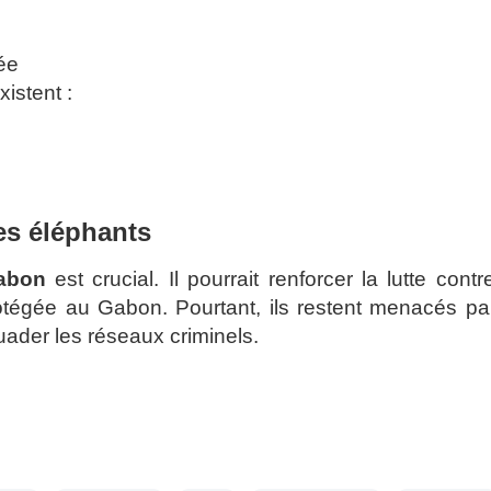
ée
istent :
es éléphants
Gabon
est crucial. Il pourrait renforcer la lutte contr
égée au Gabon. Pourtant, ils restent menacés par
ssuader les réseaux criminels.