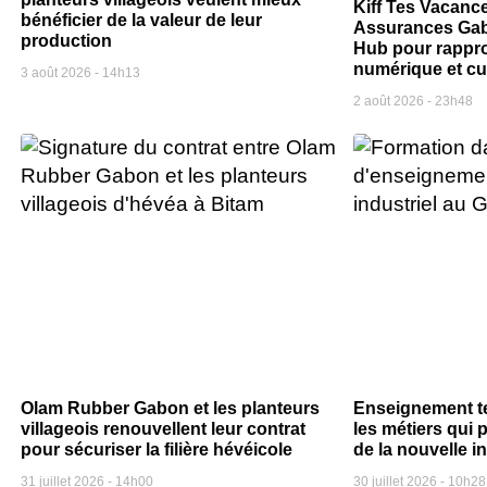
Kiff Tes Vacanc
bénéficier de la valeur de leur
Assurances Gab
production
Hub pour rappr
numérique et cu
3 août 2026
14h13
2 août 2026
23h48
Olam Rubber Gabon et les planteurs
Enseignement t
villageois renouvellent leur contrat
les métiers qui p
pour sécuriser la filière hévéicole
de la nouvelle i
31 juillet 2026
14h00
30 juillet 2026
10h28