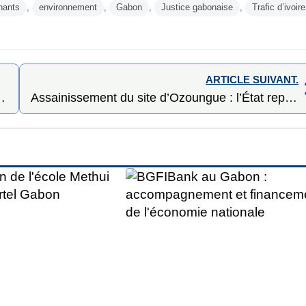
hants
,
environnement
,
Gabon
,
Justice gabonaise
,
Trafic d’ivoire
ARTICLE SUIVANT.
on des jeunes recycleurs de Mindoubé
Assainissement du site d’Ozoungue : l’État reprend la main face aux dérives environnementales et sociales