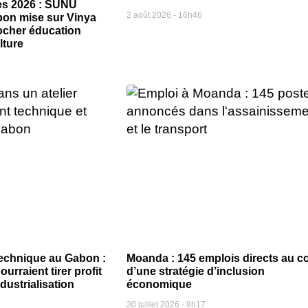
es 2026 : SUNU
2 août 2026
16h46
on mise sur Vinya
ocher éducation
lture
echnique au Gabon :
Moanda : 145 emplois directs au c
ourraient tirer profit
d’une stratégie d’inclusion
ndustrialisation
économique
30 juillet 2026
8h17