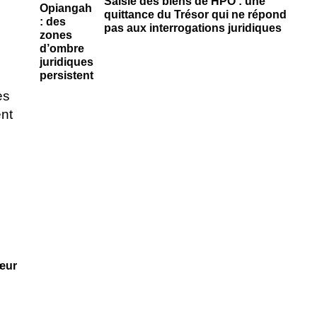
Saisie des biens de HPO : une
quittance du Trésor qui ne répond
pas aux interrogations juridiques
œur