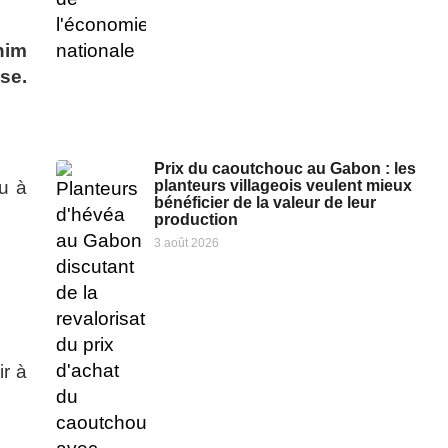
ahim
se.
Prix du caoutchouc au Gabon : les
eu à
planteurs villageois veulent mieux
bénéficier de la valeur de leur
production
3 août 2026
ir à