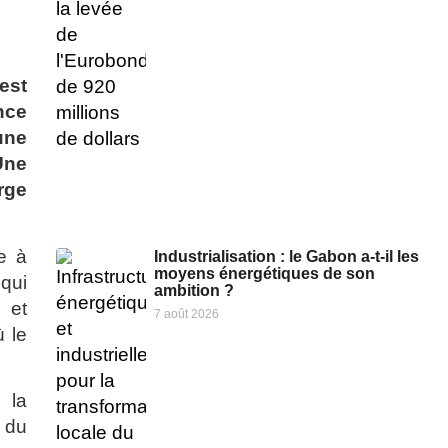
est
nce
une
Une
rge
e à
Industrialisation : le Gabon a-t-il les
moyens énergétiques de son
qui
ambition ?
 et
7 août 2026
 le
 la
é du