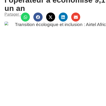
l’opérateur a économisé 9,1 
un an
Partager :