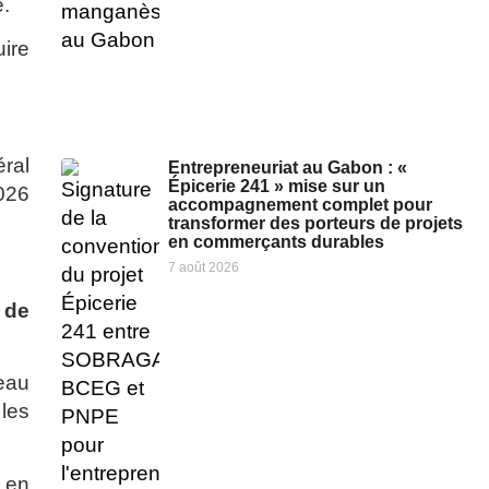
e.
ire
ral
Entrepreneuriat au Gabon : «
Épicerie 241 » mise sur un
2026
accompagnement complet pour
transformer des porteurs de projets
en commerçants durables
7 août 2026
s de
eau
 les
t en