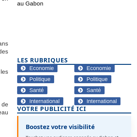
ans
des
LES RUBRIQUES
Economie
Economie
 les
Politique
Politique
Santé
Santé
International
International
s de
VOTRE PUBLICITÉ ICI
seau
Boostez votre visibilité