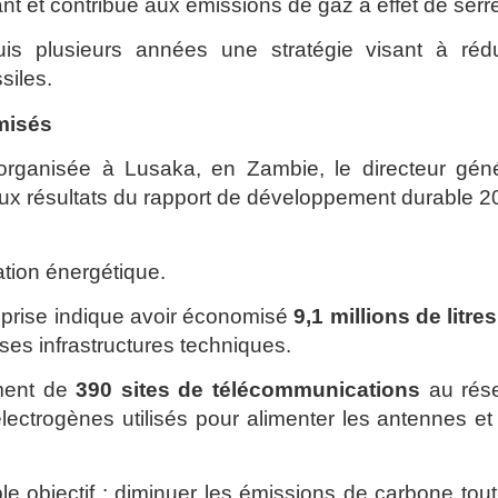
nt et contribue aux émissions de gaz à effet de serr
uis plusieurs années une stratégie visant à rédu
siles.
omisés
organisée à Lusaka, en Zambie, le directeur géné
cipaux résultats du rapport de développement durable 
tion énergétique.
reprise indique avoir économisé
9,1 millions de litre
es infrastructures techniques.
ement de
390 sites de télécommunications
au rés
électrogènes utilisés pour alimenter les antennes et
le objectif : diminuer les émissions de carbone tou