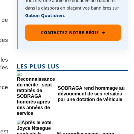
Touchez une audience engagée au Gabon et
dans la diaspora en plaçant vos bannières sur
Gabon Quotidien
.
s de
CONTACTEZ NOTRE RÉGIE
➜
des
les
LES PLUS LUS
des
ance
SOBRAGA rend hommage au
dévouement de ses retraités
par une dotation de véhicule
est
5ᵉ arrondissement : entre