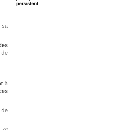
 sa
des
n de
nt à
ces
de
 et