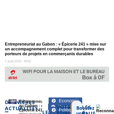
Entrepreneuriat au Gabon : « Épicerie 241 » mise sur
un accompagnement complet pour transformer des
porteurs de projets en commerçants durables
7 août 2026
9h02
Economie
DERNIÈRES
Entrepreneuriat
au Gabon : «
VOTRE
LES
Economie
ACTUALITÉS
Boostez
Politique
Épicerie 241 »
LES
PUBLICITÉ
PLUS
votre