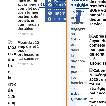
mise sur un
Politique
RUBRIQUES
visibilité
ICI
LUS
accompagnement
Santé
complet pour
Santé
Touchez
transformer des
International
porteurs de
une
International
projets en
audience
commerçants
engagée
durables
au
7 août 2026
Gabon
Moanda : 125
et
emplois et 10 GIE
dans
pour
professionnaliser
la
l’assainissement
diaspora
7 août 2026
en
plaçant
vos
bannières
sur
Gabon
Quotidien
.