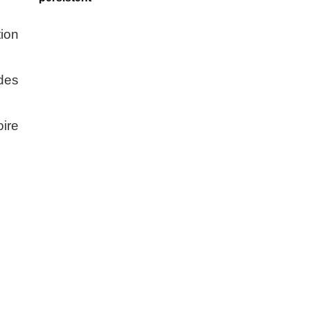
tion
 des
ire