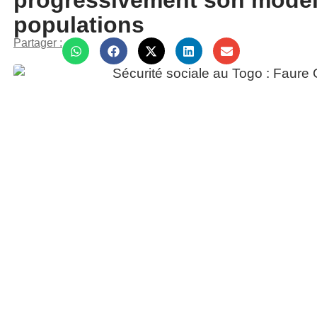
progressivement son modèl
populations
Partager :