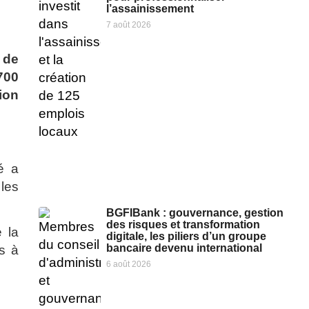
l’assainissement
7 août 2026
 de
700
ion
é a
les
BGFIBank : gouvernance, gestion
des risques et transformation
 la
digitale, les piliers d’un groupe
bancaire devenu international
ts à
6 août 2026