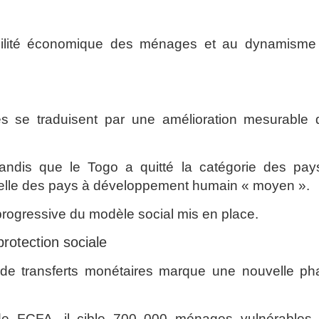
stabilité économique des ménages et au dynamisme
es se traduisent par une amélioration mesurable 
tandis que le Togo a quitté la catégorie des pay
celle des pays à développement humain « moyen ».
é progressive du modèle social mis en place.
protection sociale
e transferts monétaires marque une nouvelle ph
s de FCFA, il cible 700 000 ménages vulnérables 