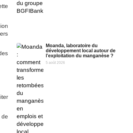
tte
sion
ers
Moanda, laboratoire du
développement local autour de
des
l’exploitation du manganèse ?
5 août 2026
iter
e de