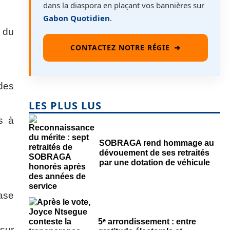
dans la diaspora en plaçant vos bannières sur
Gabon Quotidien
.
 du
CONTACTEZ NOTRE RÉGIE
➜
des
LES PLUS LUS
s à
SOBRAGA rend hommage au
dévouement de ses retraités
par une dotation de véhicule
ase
5ᵉ arrondissement : entre
sur