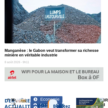
Manganèse : le Gabon veut transformer sa richesse
minière en véritable industrie
8 août 2026
9h11
Economie
DERNIÈRES
Manganèse
SOB
: le Gabon
VOTRE
LES
Economie
rend
ACTUALITÉS
Boostez