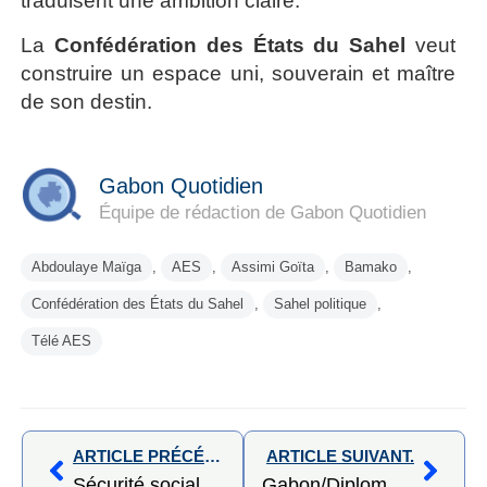
traduisent une ambition claire.
La
Confédération des États du Sahel
veut
construire un espace uni, souverain et maître
de son destin.
Gabon Quotidien
Équipe de rédaction de Gabon Quotidien
Abdoulaye Maïga
,
AES
,
Assimi Goïta
,
Bamako
,
Confédération des États du Sahel
,
Sahel politique
,
Télé AES
ARTICLE PRÉCÉDENT,
ARTICLE SUIVANT.
Sécurité sociale : comment le Togo consolide progressivement son modèle de protection des populations
Gabon/Diplomatie et intégration régionale : prestation de serment du personnel de l’OPAM, un engagement solennel au service des zones frontalières