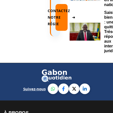
nati
CONTACTEZ
Sais
NOTRE
➜
bie
: un
RÉGIE
quit
Trés
rép
aux
inte
juri
Suivez-nous
À PROPOS