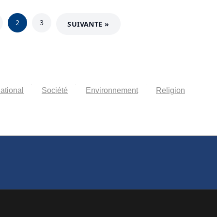
2
3
SUIVANTE »
national
Société
Environnement
Religion