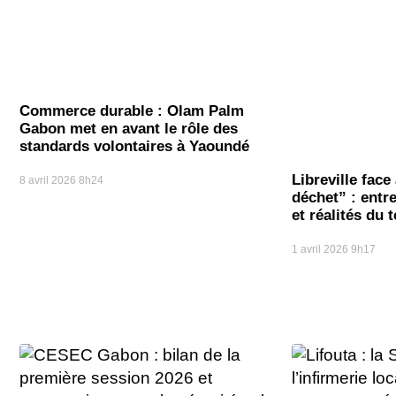
Commerce durable : Olam Palm
Gabon met en avant le rôle des
standards volontaires à Yaoundé
Libreville face
8 avril 2026
8h24
déchet” : entr
et réalités du t
1 avril 2026
9h17