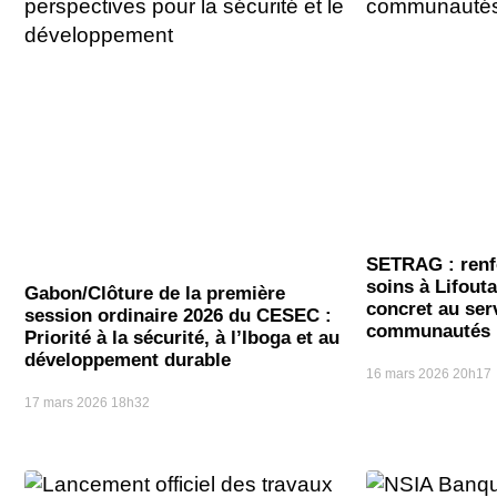
SETRAG : renfo
soins à Lifout
Gabon/Clôture de la première
concret au ser
session ordinaire 2026 du CESEC :
communautés r
Priorité à la sécurité, à l’Iboga et au
développement durable
16 mars 2026
20h17
17 mars 2026
18h32