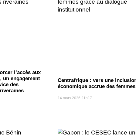
rcer l’accès aux
a, un engagement
Centrafrique : vers une inclusio
vice des
économique accrue des femmes
iveraines
14 mars 2026
21h17