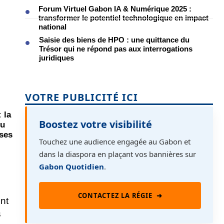
Forum Virtuel Gabon IA & Numérique 2025 :
transformer le potentiel technologique en impact
national
Saisie des biens de HPO : une quittance du
Trésor qui ne répond pas aux interrogations
juridiques
VOTRE PUBLICITÉ ICI
 la
Boostez votre visibilité
du
 ses
Touchez une audience engagée au Gabon et
dans la diaspora en plaçant vos bannières sur
Gabon Quotidien
.
CONTACTEZ LA RÉGIE
➜