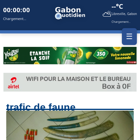
--°C
00:00:00
⛅
Libreville, Gabon
Chargement...
Chargement...
☰
trafic de faune