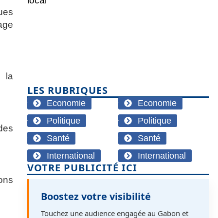
ues
sage
 la
LES RUBRIQUES
Economie
Economie
Politique
Politique
 des
Santé
Santé
International
International
VOTRE PUBLICITÉ ICI
ions
Boostez votre visibilité
Touchez une audience engagée au Gabon et