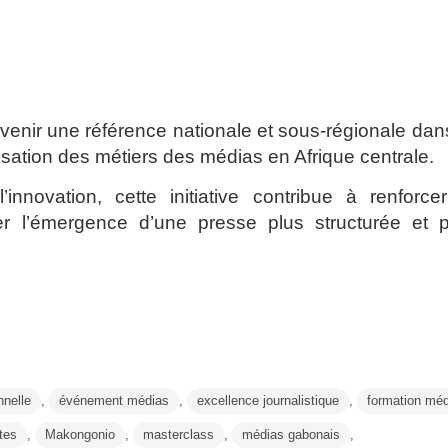
enir une référence nationale et sous-régionale dan
risation des métiers des médias en Afrique centrale.
innovation, cette initiative contribue à renforce
er l’émergence d’une presse plus structurée et p
nnelle
,
événement médias
,
excellence journalistique
,
formation mé
stes
,
Makongonio
,
masterclass
,
médias gabonais
,