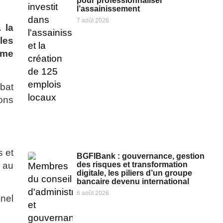
pour professionnaliser
l’assainissement
7 août 2026
 la
les
sme
ébat
ons
s et
BGFIBank : gouvernance, gestion
des risques et transformation
n au
digitale, les piliers d’un groupe
bancaire devenu international
6 août 2026
nel