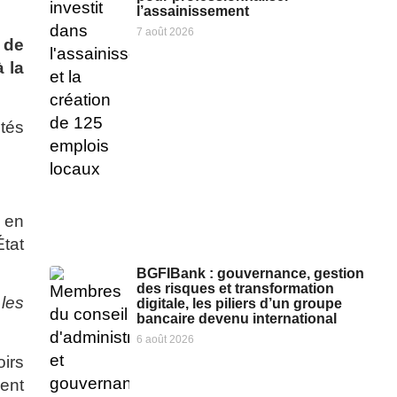
l’assainissement
7 août 2026
 de
à la
ltés
s en
État
BGFIBank : gouvernance, gestion
des risques et transformation
 les
digitale, les piliers d’un groupe
bancaire devenu international
6 août 2026
irs
ment