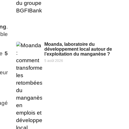
ong
.
mble
Moanda, laboratoire du
développement local autour de
de
5
l’exploitation du manganèse ?
5 août 2026
eur
agé