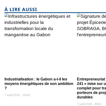
À LIRE AUSSI
Industrialisation : le Gabon a-t-il les
Entrepreneuriat
moyens énergétiques de son ambition
241 » mise sur
?
complet pour tr
porteurs de pro
7 août 2026
10h41
durables
7 août 2026
9h02