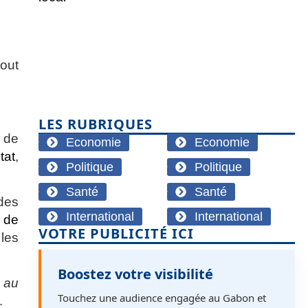
tout
LES RUBRIQUES
 de
Economie
Economie
tat
,
Politique
Politique
Santé
Santé
des
International
International
 de
VOTRE PUBLICITÉ ICI
les
Boostez votre visibilité
e au
Touchez une audience engagée au Gabon et
.