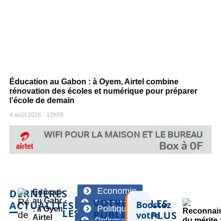
Éducation au Gabon : à Oyem, Airtel combine
rénovation des écoles et numérique pour préparer
l’école de demain
4 août 2026
12h56
Economie
DERNIÈRES
Éducation
au Gabon
VOTRE
LES
Economie
ACTUALITÉS
Boostez
Politique
: à Oyem,
LES
PUBLICITÉ
PLUS
votre
Airtel
Politique