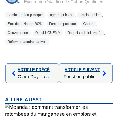
Équipe de rédaction de Gabon Quotidien
administration publique
,
agents publics
,
emploi public
,
État de la Nation 2026
,
Fonction publique
,
Gabon
,
Gouvernance
,
Oligui NGUEMA
,
Rappels administratifs
,
Réformes administratives
ARTICLE PRÉCÉDENT,
ARTICLE SUIVANT.
Olam Day : les élèves du Lycée de la Libération d’Angom découvrent les métiers de l’agro-industrie à Awala
Fonction publique : plus de 60 000 situations administratives régularisées au Gabon
À LIRE AUSSI