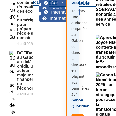
RUBRIQUES
visibilité
ICI
LUS
combine
Santé
rénovation
Santé
Touchez
des écoles
International
et
une
International
numérique
audience
pour
engagée
préparer
l’école de
au
demain
Gabon
4 août 2026
et
dans
BGFIBank
au Gabon :
la
au-delà du
diaspora
crédit, un
en
acteur
majeur du
plaçant
financement
vos
de
bannières
l’économie
sur
4 août 2026
Gabon
Quotidien
.